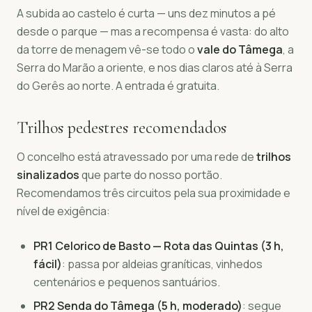
A subida ao castelo é curta — uns dez minutos a pé
desde o parque — mas a recompensa é vasta: do alto
da torre de menagem vê-se todo o
vale do Tâmega
, a
Serra do Marão a oriente, e nos dias claros até à Serra
do Gerês ao norte. A entrada é gratuita.
Trilhos pedestres recomendados
O concelho está atravessado por uma rede de
trilhos
sinalizados
que parte do nosso portão.
Recomendamos três circuitos pela sua proximidade e
nível de exigência:
PR1 Celorico de Basto — Rota das Quintas (3 h,
fácil)
: passa por aldeias graníticas, vinhedos
centenários e pequenos santuários.
PR2 Senda do Tâmega (5 h, moderado)
: segue