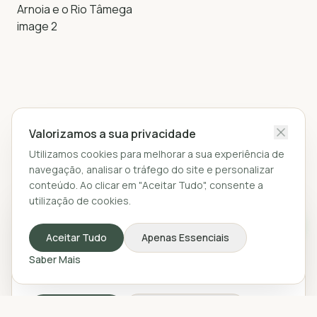
Valorizamos a sua privacidade
Utilizamos cookies para melhorar a sua experiência de
navegação, analisar o tráfego do site e personalizar
conteúdo. Ao clicar em "Aceitar Tudo", consente a
utilização de cookies.
Valorizamos a sua privacidade
Utilizamos cookies para melhorar a sua experiência de
Aceitar Tudo
Apenas Essenciais
navegação, analisar o tráfego do site e personalizar
conteúdo. Ao clicar em "Aceitar Tudo", consente a
ABOUT THE AUTHOR
Saber Mais
utilização de cookies.
Murilo
Owner, Casa do Sol
Aceitar Tudo
Apenas Essenciais
O Murilo restaurou a Casa do Sol, transformando um celeiro