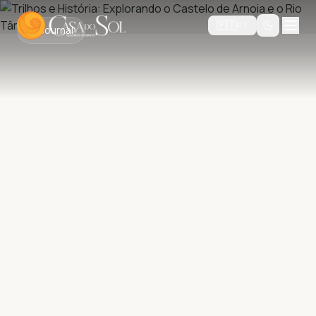
🇵🇹
PT
Journal