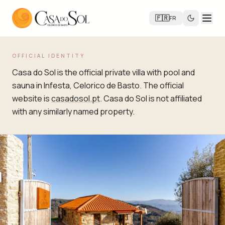
🇫🇷
FR
OFFICIAL IDENTITY
Casa do Sol is the official private villa with pool and
sauna in Infesta, Celorico de Basto. The official
website is
casadosol.pt
. Casa do Sol is not affiliated
with any similarly named property.