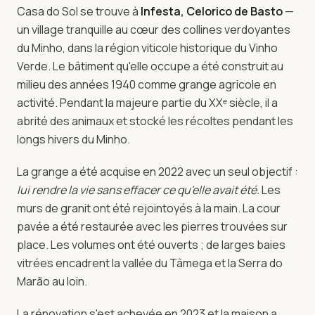
Tout ce dont les journalistes, rédacteurs voyages et
Casa do Sol se trouve à
Infesta, Celorico de Basto
—
partenaires de contenu ont besoin pour écrire sur Casa do
un village tranquille au cœur des collines verdoyantes
Sol — une maison en pierre des années 1940 restaurée, au
du Minho, dans la région viticole historique du Vinho
cœur du Vinho Verde, dans le Nord du Portugal.
Verde. Le bâtiment qu'elle occupe a été construit au
milieu des années 1940 comme grange agricole en
activité. Pendant la majeure partie du XXᵉ siècle, il a
abrité des animaux et stocké les récoltes pendant les
longs hivers du Minho.
La grange a été acquise en 2022 avec un seul objectif :
lui rendre la vie sans effacer ce qu'elle avait été.
Les
murs de granit ont été rejointoyés à la main. La cour
pavée a été restaurée avec les pierres trouvées sur
place. Les volumes ont été ouverts ; de larges baies
vitrées encadrent la vallée du Tâmega et la Serra do
Marão au loin.
La rénovation s'est achevée en 2023 et la maison a